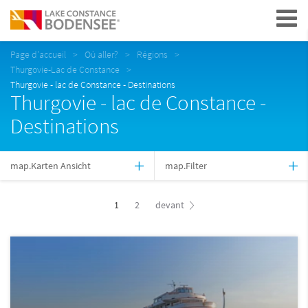
Navigation
Page d'accueil
Où aller?
Régions
Thurgovie-Lac de Constance
Thurgovie - lac de Constance - Destinations
Thurgovie - lac de Constance -
Destinations
map.Karten Ansicht
map.Filter
1
2
devant