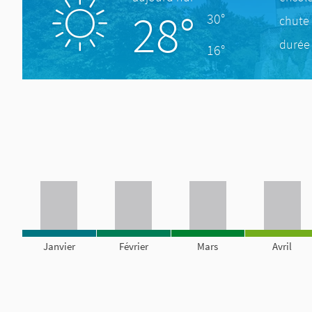
28°
30°
chute 
durée 
16°
Janvier
Février
Mars
Avril