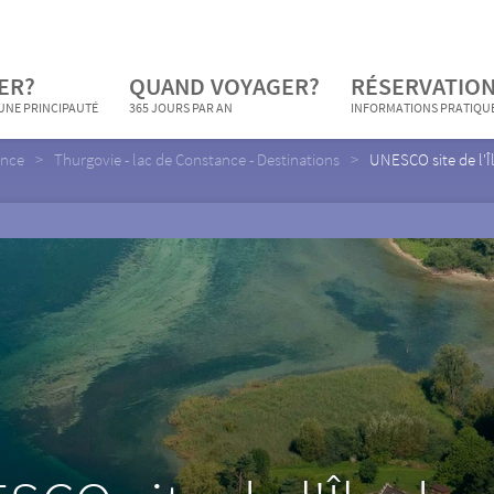
ER?
QUAND VOYAGER?
RÉSERVATION
 UNE PRINCIPAUTÉ
365 JOURS PAR AN
INFORMATIONS PRATIQU
ance
Thurgovie - lac de Constance - Destinations
UNESCO site de l'Î