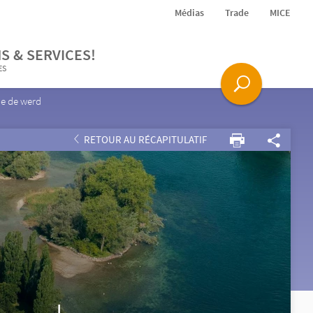
Médias
Trade
MICE
S & SERVICES!
ES
le de werd
RETOUR AU RÉCAPITULATIF