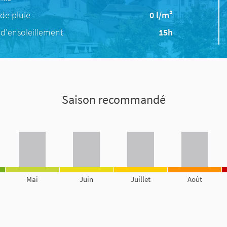
de pluie
0 l/m²
d'ensoleillement
15h
Saison recommandé
Mai
Juin
Juillet
Août