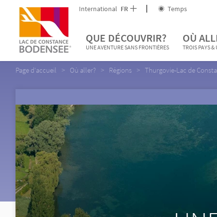
International
FR
Temps
QUE DÉCOUVRIR?
OÙ ALL
UNE AVENTURE SANS FRONTIÈRES
TROIS PAYS &
Page d'accueil
Où aller?
Régions
Thurgovie-Lac de Const