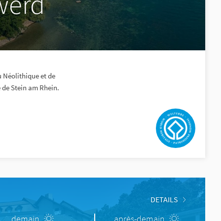
 werd
 Néolithique et de
le de Stein am Rhein.
DETAILS
demain
après-demain