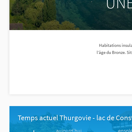
UNES
Habitations insul
l’âge du Bronze. Sit
Temps actuel Thurgovie - lac de Con
aujourd'hui
ensole