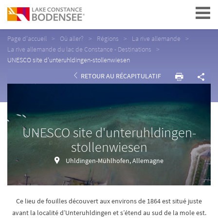
Navigation
Page d'accueil
Où aller?
Régions
La rive allemande
La rive allemande du lac de Constance - Destinations
UNESCO site d'unteruhldingen-stollenwiesen
RETOUR AU RÉCAPITULATIF
UNESCO site d'unteruhldingen-
stollenwiesen
Uhldingen-Mühlhofen, Allemagne
Ce lieu de fouilles découvert aux environs de 1864 est situé juste
avant la localité d’Unteruhldingen et s’étend au sud de la mole est.