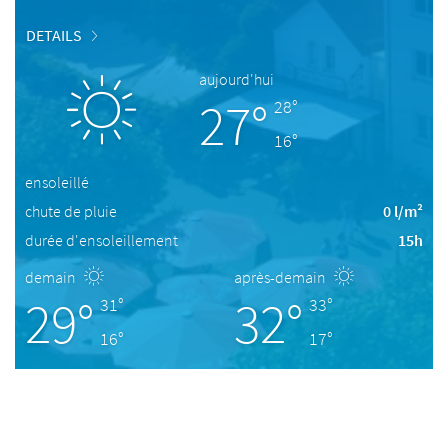
DETAILS
aujourd'hui
27°
28°
16°
ensoleillé
chute de pluie
0 l/m²
durée d'ensoleillement
15h
demain
après-demain
29°
32°
31°
33°
16°
17°