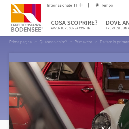
Internazionale
IT
Tempo
COSA SCOPRIRE?
DOVE A
AVVENTURE SENZA CONFINI
TRE PAESI E UN
Prima pagina
Quando venire?
Primavera
Da fare in prima