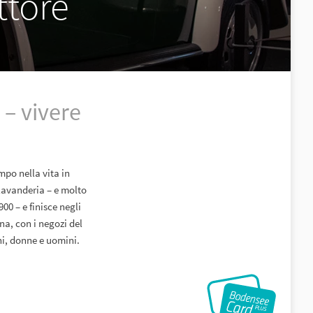
ttore
 – vivere
mpo nella vita in
 lavanderia – e molto
00 – e finisce negli
na, con i negozi del
ni, donne e uomini.