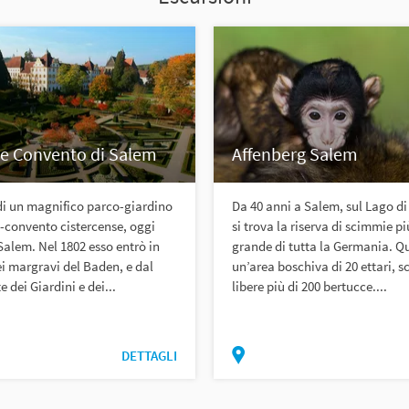
 e Convento di Salem
Affenberg Salem
di un magnifico parco-giardino
Da 40 anni a Salem, sul Lago d
ex-convento cistercense, oggi
si trova la riserva di scimmie pi
 Salem. Nel 1802 esso entrò in
grande di tutta la Germania. Qu
i margravi del Baden, e dal
un’area boschiva di 20 ettari, 
e dei Giardini e dei...
libere più di 200 bertucce....
DETTAGLI