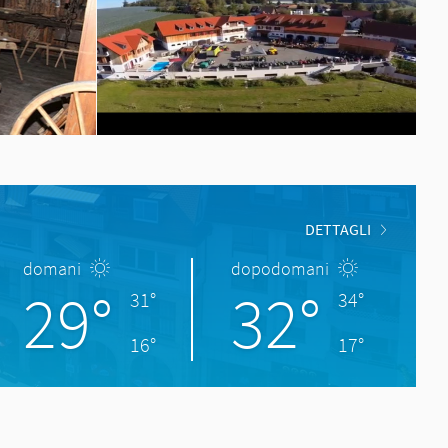
DETTAGLI
domani
dopodomani
29°
32°
31°
34°
16°
17°