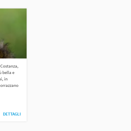
i Costanza,
ù bella e
i, in
scorrazzano
DETTAGLI