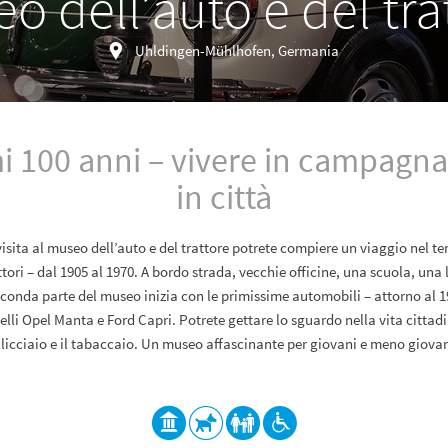
o dell’auto e del tra
Uhldingen-Mühlhofen, Germania
mi 100 anni – vivere in campagna
in città
isita al museo dell’auto e del trattore potrete compiere un viaggio nel te
ori – dal 1905 al 1970. A bordo strada, vecchie officine, una scuola, una
conda parte del museo inizia con le primissime automobili – attorno al 19
elli Opel Manta e Ford Capri. Potrete gettare lo sguardo nella vita cittadi
llicciaio e il tabaccaio. Un museo affascinante per giovani e meno giova