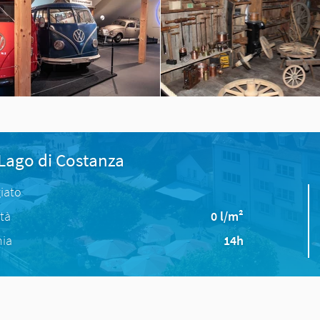
 Lago di Costanza
iato
ità
0 l/m²
nia
14h