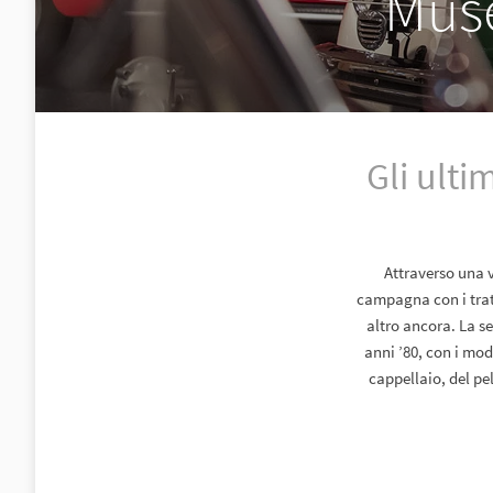
Muse
Gli ulti
Attraverso una v
campagna con i tratt
altro ancora. La se
anni ’80, con i mod
cappellaio, del pe