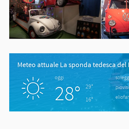
Meteo attuale La sponda tedesca del
oggi
solegg
28°
29°
piovis
eliofa
16°