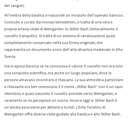
del sangue).
All’ombra della basilica si nasconde un miracolo dell’operato barocco.
Costruito e curato dai monaci benedettini, si tratta di una vera e
propria arteria vitale di Weingarten: lo Stiller Bach (letteralmente: il
ruscello tranquillo). Si tratta di un sistema di canalizzazione quasi
completamente conservato nella sua forma originale, che
rappresenta un documento unico dell’arte idraulica medievale in Alta
Svevia.
Già in epoca barocca se ne conosceva il valore: il ruscello non era solo
una conquista scientifica, ma anche un luogo popolare, dove le
persone amavano incontrarsi e rilassarsi. La sua atmosfera particolare
e rilassante era ben conosciuta. E il nome „Stiller Bach“ non è un caso:
silenzioso e quasi nascosto il ruscello procede verso Weingarten, e
raramente se ne percepisce un suono. Ancora oggi lo Stiller Bach è
un’amata escursione per abitanti e turisti. L’Ente Turistico di
Weingarten offre diverse visite guidate alla basilica e allo Stiller Bach.