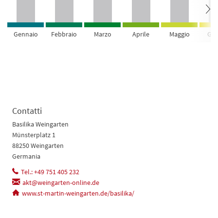
Gennaio
Febbraio
Marzo
Aprile
Maggio
Giu
Contatti
Basilika Weingarten
Münsterplatz 1
88250 Weingarten
Germania
Tel.: +49 751 405 232
akt@weingarten-online.de
www.st-martin-weingarten.de/basilika/