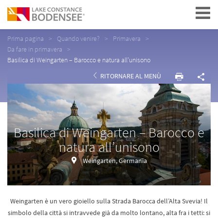
Navigation
Prima pagina
Quando venire?
Primavera
Da fare in primavera
Basilica di Weingarten – Barocco e natura all’unisono
RITORNARE AL MENÙ
Basilica di Weingarten – Barocco e
natura all’unisono
Weingarten, Germania
Weingarten è un vero gioiello sulla Strada Barocca dell’Alta Svevia! Il
simbolo della città si intravvede già da molto lontano, alta fra i tetti: si