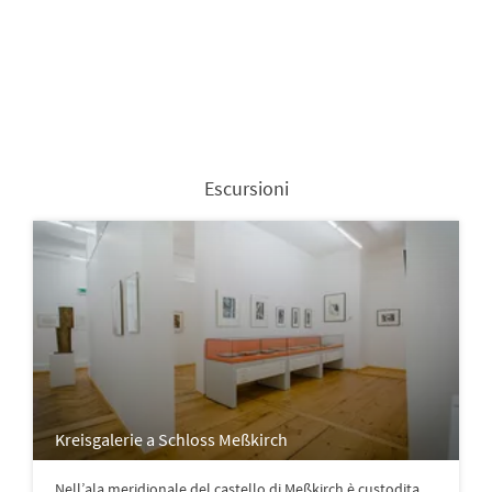
Escursioni
Kreisgalerie a Schloss Meßkirch
Nell’ala meridionale del castello di Meßkirch è custodita,