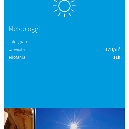
Meteo oggi
soleggiato
piovisità
1.1 l/m²
eliofania
11h