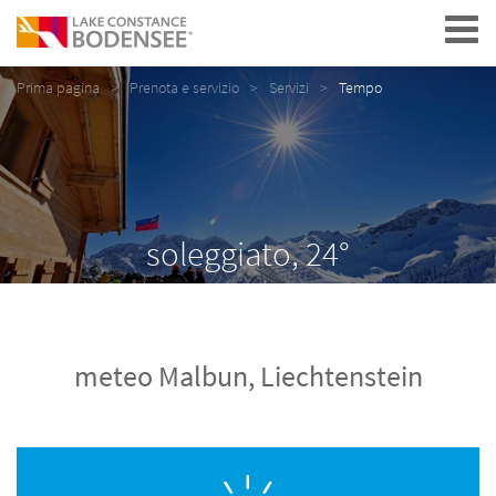
Navigation
Prima pagina
Prenota e servizio
Servizi
Tempo
soleggiato, 24°
meteo Malbun, Liechtenstein