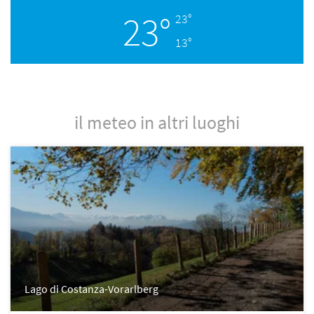
23°
23°
13°
il meteo in altri luoghi
Lago di Costanza-Vorarlberg