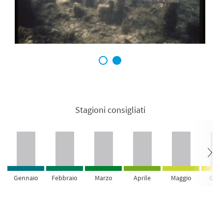
1
2
Stagioni consigliati
Gennaio
Febbraio
Marzo
Aprile
Maggio
Giu