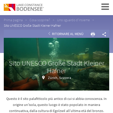
Navigation
Prima pagina
Cosa scoprire?
Uno sguardo d'insieme
Sito UNESCO Große Stadt Kleiner Hafner
RITORNARE AL MENÙ
Sito UNESCO Große Stadt Kleiner
Hafner
Zürich, Svizzera
Questo è il sito palafitticolo più antico di cui si abbia conoscenza. In
origine un’isola, questo luogo è stato popolato in maniera
continuativa, dalla cultura di Egolzwil all’ultima età del bronzo.