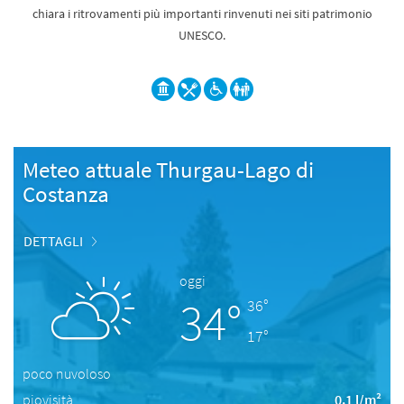
chiara i ritrovamenti più importanti rinvenuti nei siti patrimonio
UNESCO.
Meteo attuale Thurgau-Lago di
Costanza
DETTAGLI
oggi
34°
36°
17°
poco nuvoloso
piovisità
0.1 l/m²