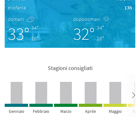
eliofania
13h
domani
dopodomani
33°
32°
34°
34°
18°
18°
Stagioni consigliati
Gennaio
Febbraio
Marzo
Aprile
Maggio
Giu