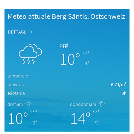
Meteo attuale Berg Säntis, Ostschweiz
DETTAGLI
oggi
10°
12°
9°
temporale
piovisità
6.7 l/m²
eliofania
0h
domani
dopodomani
10°
14°
11°
14°
9°
9°