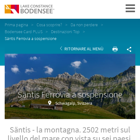
Navigation
Prima pagina
Cosa scoprire?
Da non perdere
Bodensee Card PLUS
Destinazioni Top
Säntis Ferrovia a sospensione
RITORNARE AL MENÙ
Säntis Ferrovia a sospensione
Schwägalp, Svizzera
Säntis - la montagna. 2502 metri sul
livello del mare con vista su sei paesi.