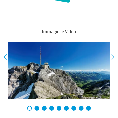
Immagini e Video
1
2
3
4
5
6
7
8
9