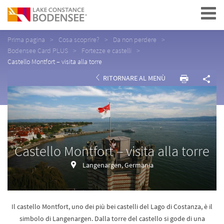
Navigation
Prima pagina
Cosa scoprire?
Da non perdere
Bodensee Card PLUS
Fortezze e castelli
Castello Montfort – visita alla torre
RITORNARE AL MENÙ
Castello Montfort – visita alla torre
Langenargen, Germania
Il castello Montfort, uno dei più bei castelli del Lago di Costanza, è il
simbolo di Langenargen. Dalla torre del castello si gode di una