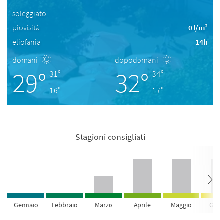
soleggiato
piovisità
0 l/m²
eliofania
14h
domani
dopodomani
29°
32°
31°
34°
16°
17°
Stagioni consigliati
Gennaio
Febbraio
Marzo
Aprile
Maggio
Giu