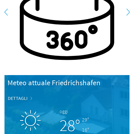
Meteo attuale Friedrichshafen
DETTAGLI
oggi
28°
29°
16°