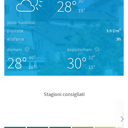
28°
30°
19°
poco nuvoloso
piovisità
3.9 l/m²
eliofania
3h
domani
dopodomani
28°
30°
30°
32°
16°
15°
Stagioni consigliati