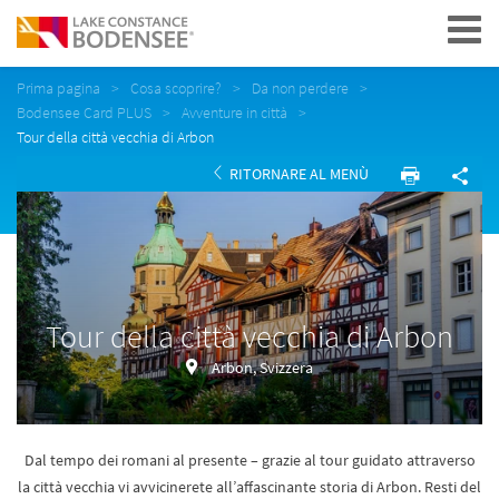
Navigation
Prima pagina
Cosa scoprire?
Da non perdere
Bodensee Card PLUS
Avventure in città
Tour della città vecchia di Arbon
RITORNARE AL MENÙ
Tour della città vecchia di Arbon
Arbon, Svizzera
Dal tempo dei romani al presente – grazie al tour guidato attraverso
la città vecchia vi avvicinerete all’affascinante storia di Arbon. Resti del