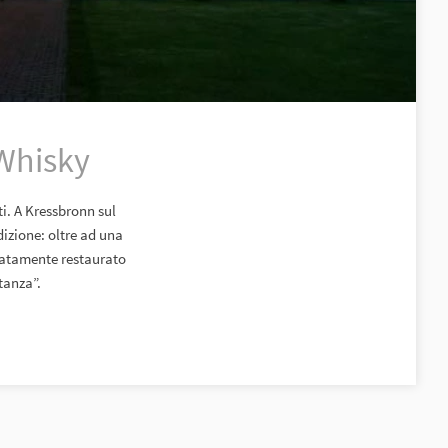
 Whisky
ti. A Kressbronn sul
dizione: oltre ad una
oratamente restaurato
tanza”.