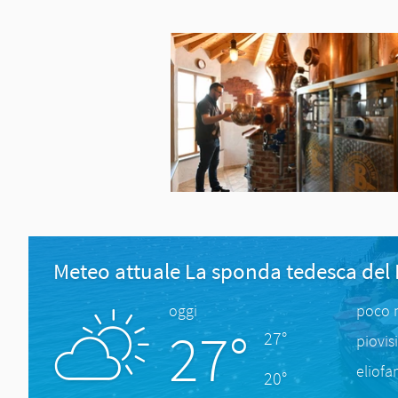
Meteo attuale La sponda tedesca del
oggi
poco 
27°
27°
piovis
eliofa
20°