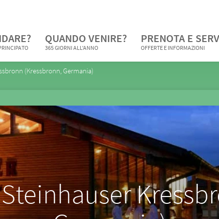
NDARE?
QUANDO VENIRE?
PRENOTA E SERV
 PRINCIPATO
365 GIORNI ALL'ANNO
OFFERTE E INFORMAZIONI
essbronn (Kressbronn, Germania)
 Steinhauser Kressb