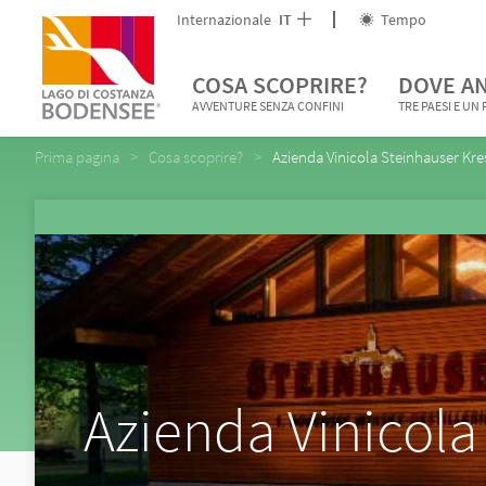
Internazionale
IT
Tempo
COSA SCOPRIRE?
DOVE A
AVVENTURE SENZA CONFINI
TRE PAESI E UN
Prima pagina
Cosa scoprire?
Azienda Vinicola Steinhauser Kr
Azienda Vinicola