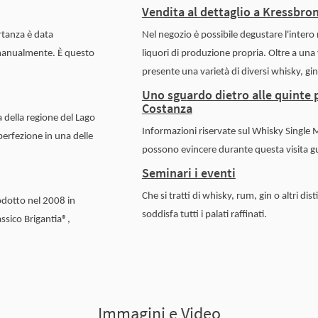
Vendita al dettaglio a Kressbro
ortanza è data
Nel negozio è possibile degustare l'intero 
o manualmente. È questo
liquori di produzione propria. Oltre a una v
presente una varietà di diversi whisky, gin e
Uno sguardo dietro alle quinte p
Costanza
a della regione del Lago
Informazioni riservate sul Whisky Single M
 perfezione in una delle
possono evincere durante questa visita gu
Seminari i eventi
Che si tratti di whisky, rum, gin o altri disti
odotto nel 2008 in
soddisfa tutti i palati raffinati.
assico Brigantia®,
Immagini e Video