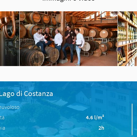
 Lago di Costanza
nuvoloso
ità
4.6 l/m²
nia
2h