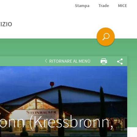
Stampa
Trade
MICE
IZIO
RITORNARE AL MENÙ
ronn (Kressbronn,