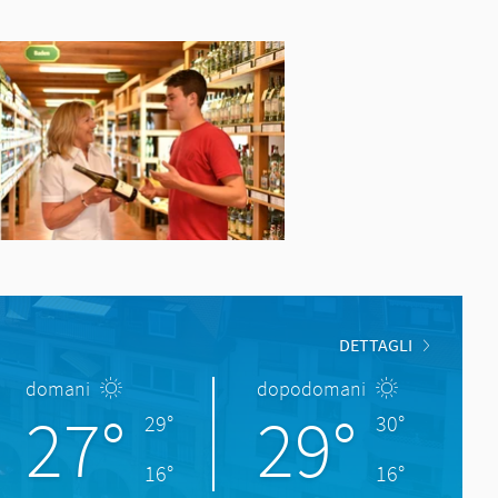
DETTAGLI
domani
dopodomani
27°
29°
29°
30°
16°
16°