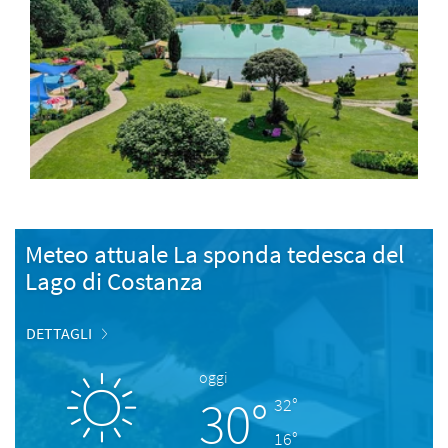
Meteo attuale La sponda tedesca del
Lago di Costanza
DETTAGLI
oggi
30°
32°
16°