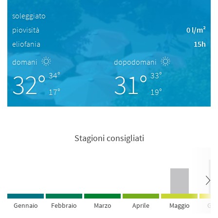
soleggiato
piovisità
0 l/m²
eliofania
15h
domani
dopodomani
32°
31°
34°
33°
17°
19°
Stagioni consigliati
Gennaio
Febbraio
Marzo
Aprile
Maggio
Giu