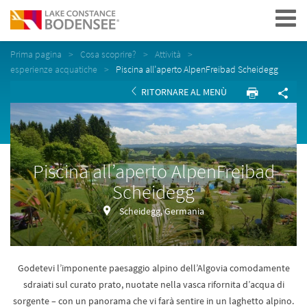
Navigation
Prima pagina
Cosa scoprire?
Attività
esperienze acquatiche
Piscina all’aperto AlpenFreibad Scheidegg
RITORNARE AL MENÙ
Piscina all’aperto AlpenFreibad
Scheidegg
Scheidegg, Germania
Godetevi l’imponente paesaggio alpino dell’Algovia comodamente
sdraiati sul curato prato, nuotate nella vasca rifornita d’acqua di
sorgente – con un panorama che vi farà sentire in un laghetto alpino.