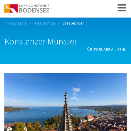
Navigation
Prima pagina
Area stampa
pressebilder
Konstanzer Münster
RITORNARE AL MENÙ