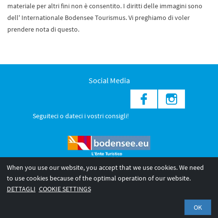
materiale per altri fini non è consentito. I diritti delle immagini sono
dell' Internationale Bodensee Tourismus. Vi preghiamo di voler
prendere nota di questo.
Social Media
Seguiteci o dateci i vostri consigli!
When you use our website, you accept that we use cookies. We need
to use cookies because of the optimal operation of our website.
© 2026 Internationale Bodensee Tourismus GmbH
DETTAGLI
COOKIE SETTINGS
Legal notice
Privacy Policy
OK