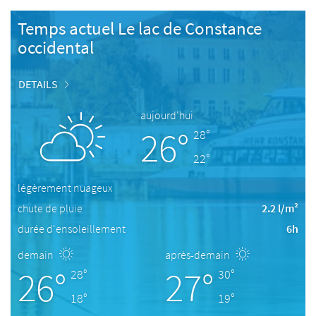
Temps actuel Le lac de Constance
occidental
DETAILS
aujourd'hui
26°
28°
22°
légèrement nuageux
chute de pluie
2.2 l/m²
durée d'ensoleillement
6h
demain
après-demain
26°
27°
28°
30°
18°
19°