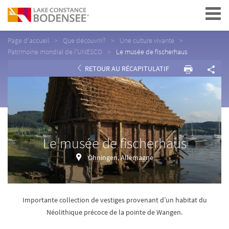
Navigation
Page d'accueil
Que découvrir?
Une culture vivante
Patrimoine mondial de l'UNESCO
Le musée de fischerhaus
RETOUR AU RÉCAPITULATIF
Le musée de fischerhaus
Öhningen, Allemagne
Importante collection de vestiges provenant d’un habitat du
Néolithique précoce de la pointe de Wangen.