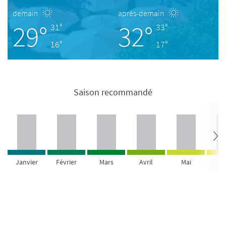
demain
après-demain
29°
32°
31°
33°
16°
17°
Saison recommandé
Janvier
Février
Mars
Avril
Mai
Ju