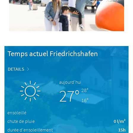
Temps actuel Friedrichshafen
DETAILS
aujourd'hui
27°
28°
16°
ensoleillé
chute de pluie
0 l/m²
durée d'ensoleillement
15h