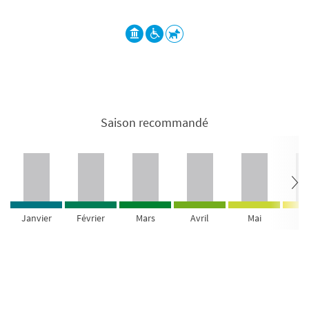
Saison recommandé
Janvier
Février
Mars
Avril
Mai
Ju