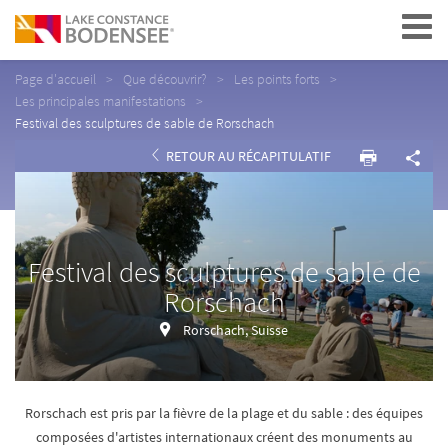
Navigation
Page d'accueil
Que découvrir?
Les points forts
Les principales manifestations
Festival des sculptures de sable de Rorschach
RETOUR AU RÉCAPITULATIF
Festival des sculptures de sable de
Rorschach
Rorschach, Suisse
Rorschach est pris par la fièvre de la plage et du sable : des équipes
composées d'artistes internationaux créent des monuments au