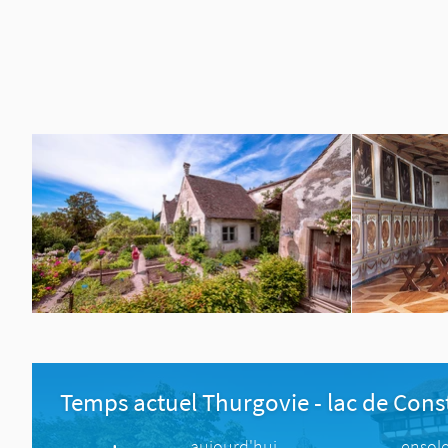
Temps actuel Thurgovie - lac de Con
aujourd'hui
ensole