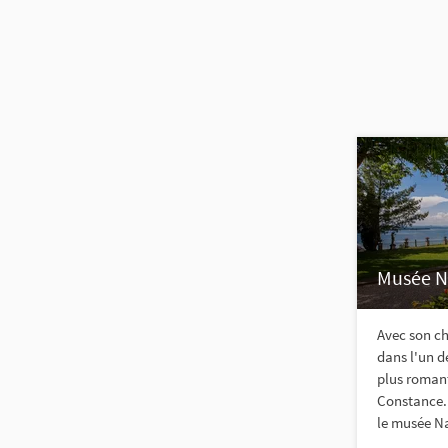
Musée N
Avec son ch
dans l'un de
plus romant
Constance. 
le musée Na