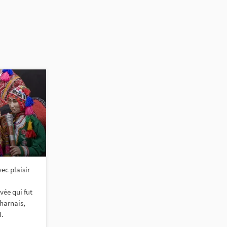
vec plaisir
vée qui fut
harnais,
I.