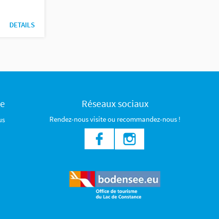
DETAILS
ce
Réseaux sociaux
Rendez-nous visite ou recommandez-nous !
us