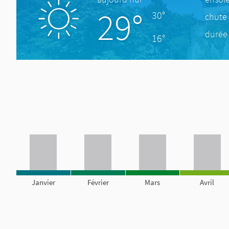
29°
30°
chute 
durée 
16°
Janvier
Février
Mars
Avril