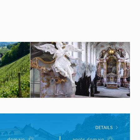
DETAILS
demain
après-demain