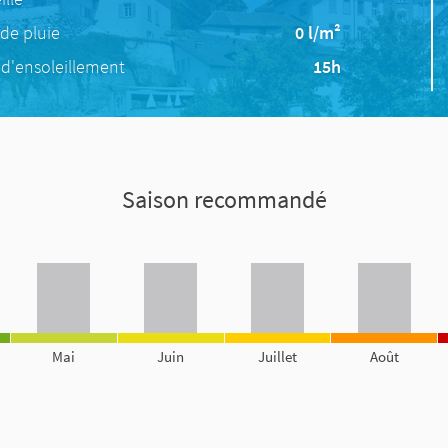
de pluie
0 l/m²
d'ensoleillement
15h
Saison recommandé
Mai
Juin
Juillet
Août