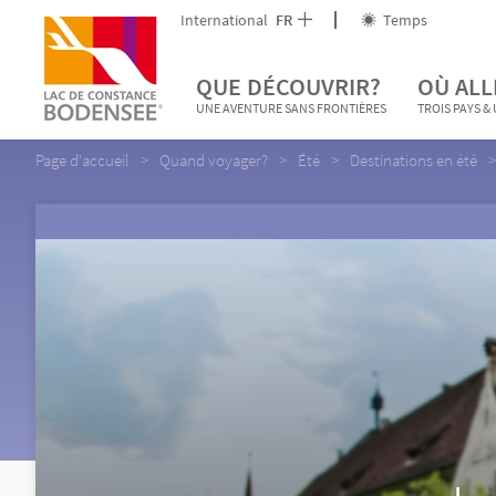
International
FR
Temps
QUE DÉCOUVRIR?
OÙ ALL
UNE AVENTURE SANS FRONTIÈRES
TROIS PAYS &
Page d'accueil
Quand voyager?
Été
Destinations en été