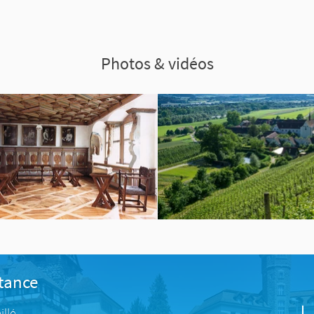
Photos & vidéos
stance
illé