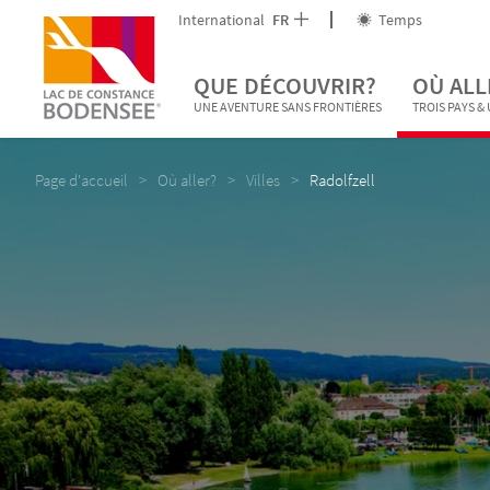
International
FR
Temps
QUE DÉCOUVRIR?
OÙ ALL
UNE AVENTURE SANS FRONTIÈRES
TROIS PAYS &
Page d'accueil
Où aller?
Villes
Radolfzell