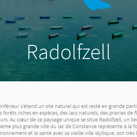
Radolfzell
inférieur s’étend un site naturel qui est resté en grande part
s forêts riches en espèces, des lacs naturels, des prairies de 
urs. Au cœur de ce paysage unique se situe Radolfzell, un lie
sième plus grande ville du lac de Constance représente à la foi
ronnement et la santé avec sa vieille ville idyllique, son très