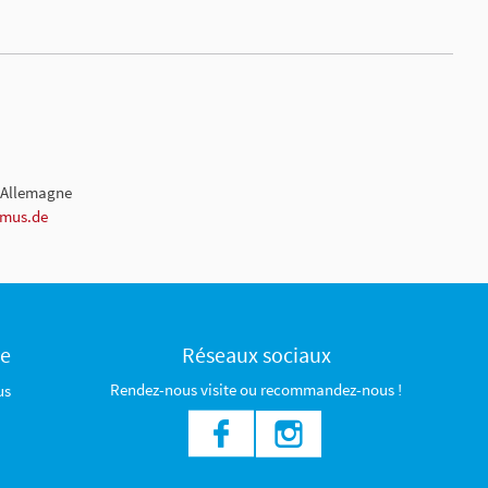
, Allemagne
smus.de
ce
Réseaux sociaux
Rendez-nous visite ou recommandez-nous !
us