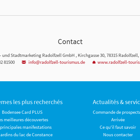
Contact
 und Stadtmarketing Radolfzell GmbH , Kirchgasse 30, 78315 Radolfzell
32 81500
info@radolfzell-tourismus.de
www.radolfzell-touri
èmes les plus recherchés
Actualités & servi
Bodensee Card PLUS
Commande de prospect
es meilleures découvertes
Arrivée
 principales manifestations
Ce qu'il faut savoir
jardins du lac de Constance
Nous contacter