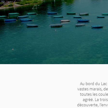
Au bord du Lac 
vastes marais, de
toutes les coule
agréé. La troi
découverte, l’envi