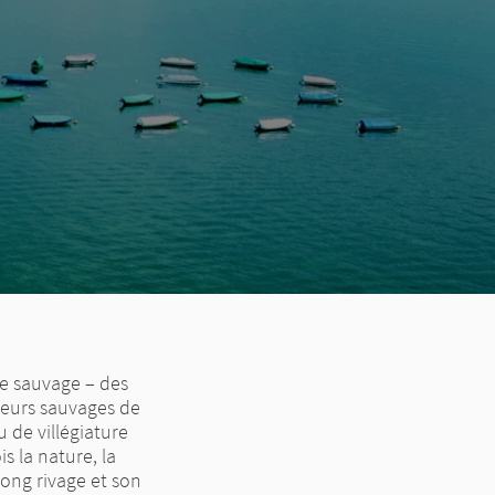
ie sauvage – des
fleurs sauvages de
u de villégiature
s la nature, la
 long rivage et son