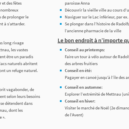
 et des fêtes
paroisse Anna
es nombreux
Découvrir la vieille ville au cours d’
 de prolonger le
Naviguer sur le Lac inférieur, par ex.
nt à s‘attarder.
Se plonger dans l’histoire de Radolf
l’ancienne pharmacie de la ville
Le bon endroit à n’importe q
us long rivage
ttnau, les vastes
Conseil au printemps:
nt être un paradis
Faire un tour à vélo autour de Radolf
lacs naturels abritent
des arbres fruitiers
ont un refuge naturel.
Conseil en été:
Pagayer en canoë jusqu’à l’île des 
Conseil en automne:
esprit vagabonder, de
Explorer l’extrémité de Mettnau (u
ent selon leurs besoins
Conseil en hiver:
 se détendent dans
Visiter le marché de Noël (2e dimanc
tnau, dont les
de l‘Avent)
e ».