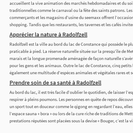
accueillent la vive animation des marchés hebdomadaires et du soir
traditionnelles comme le carnaval ou la fête des saints patrons. L
commerçants et les magasins d’usine du seemaxx offrent l’occasion
shopping. Tandis que les restaurants, les tavernes et les cafés invite
Apprécier la nature à Radolfzell
Radolfzell est la ville au bord du lac de Constance qui possède le pl
praticable à pied. La réserve naturelle située sur la presqu’île de Me
marais et la longue promenade aménagée de façon naturelle s’avère
pour les gens et les animaux. Outre le lac de Constance, cinq petits 
également une multitude d’espèces animales et végétales rares et s
Prendre soin de sa santé à Radolfzell
Au bord du lac, il est très facile d‘oublier le quotidien, de laisser l’
respirer à pleins poumons. Les personnes en quête de repos découvr
un sport tout en douceur comme le qigong en regardant l’eau, elles
l’espace sauna « bora » ou lors de la cure riche de traditions de Met
prestations réputées sont placées sous la devise « Bouger, c’est la vi