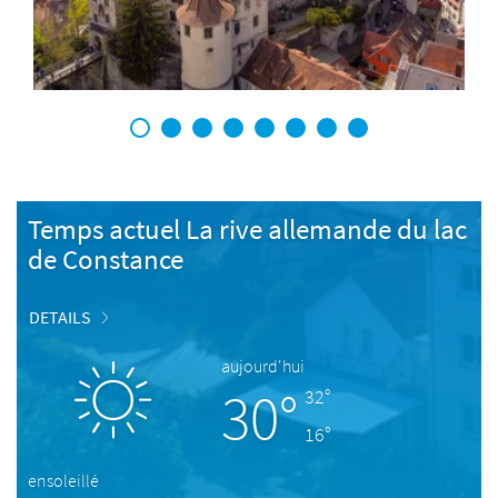
1
2
3
4
5
6
7
8
Temps actuel La rive allemande du lac
de Constance
DETAILS
aujourd'hui
30°
32°
16°
ensoleillé