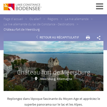
Navigation
Page d'accueil
Où aller?
Régions
La rive allemande
La rive allemande du lac de Constance - Destinations
Château-fort de Meersburg
RETOUR AU RÉCAPITULATIF
Château-fort de Meersburg
Meersburg, Allemagne
Replongez dans lépoque fascinante du Moyen-Age et appréciez le
superbe panorama sur le lac et les Alpes.