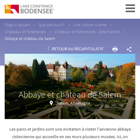
Navigation
Page d'accueil
Que découvrir?
Une culture vivante
Châteaux et forteresses
Châteaux et forteresses - Destinations
Abbaye et château de Salem
RETOUR AU RÉCAPITULATIF
Abbaye et château de Salem
Salem, Allemagne
Les parcs et jardins sont une invitation à visiter l'ancienne abbaye
cistercienne qui accueille en ses murs plusieurs musées. Ici, on