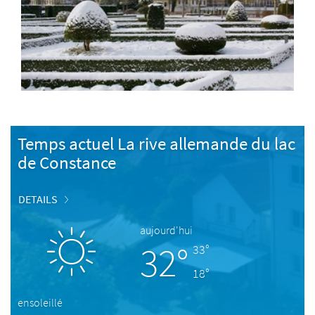
Temps actuel La rive allemande du lac
de Constance
DETAILS
aujourd'hui
32°
33°
18°
ensoleillé