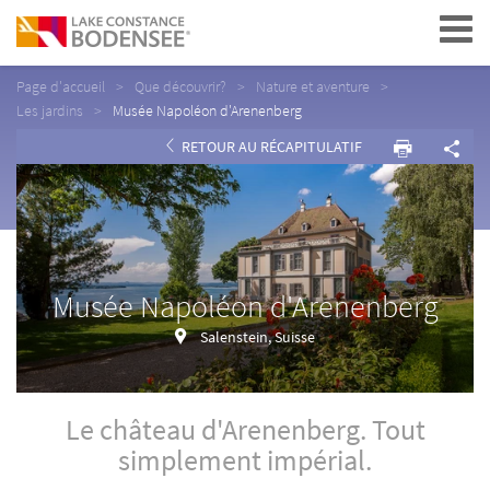
Navigation
Page d'accueil
Que découvrir?
Nature et aventure
Les jardins
Musée Napoléon d'Arenenberg
RETOUR AU RÉCAPITULATIF
Musée Napoléon d'Arenenberg
Salenstein, Suisse
Le château d'Arenenberg. Tout
simplement impérial.