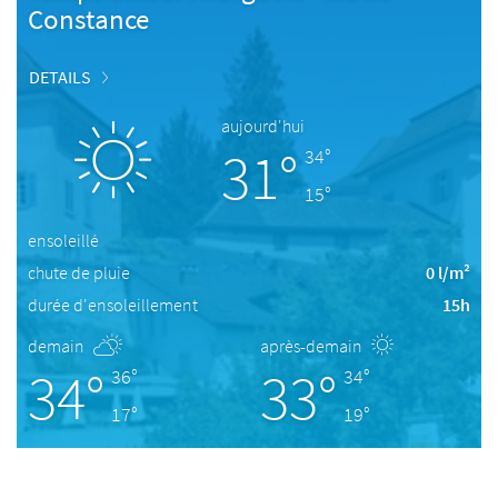
Constance
DETAILS
aujourd'hui
31°
34°
15°
ensoleillé
chute de pluie
0 l/m²
durée d'ensoleillement
15h
demain
après-demain
34°
33°
36°
34°
17°
19°