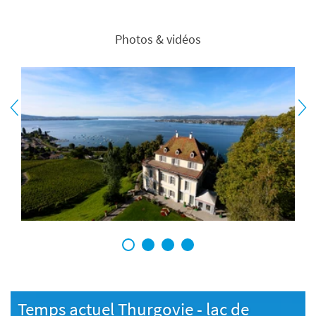
Photos & vidéos
1
2
3
4
Temps actuel Thurgovie - lac de