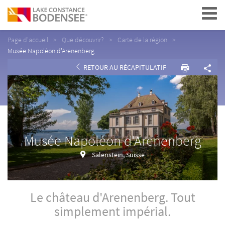
Navigation
Page d'accueil
Que découvrir?
Carte de la région
Musée Napoléon d'Arenenberg
RETOUR AU RÉCAPITULATIF
Musée Napoléon d'Arenenberg
Salenstein, Suisse
Le château d'Arenenberg. Tout
simplement impérial.