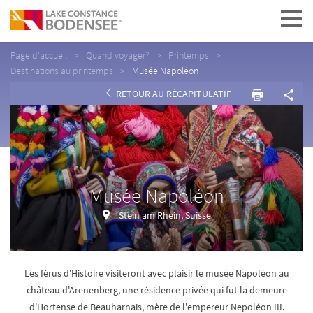
Navigation
Page d'accueil
Quand voyager?
Printemps
Destinations au printemps
Musée Napoléon
RETOUR AU RÉCAPITULATIF
Musée Napoléon
Stein am Rhein, Suisse
Les férus d'Histoire visiteront avec plaisir le musée Napoléon au
château d'Arenenberg, une résidence privée qui fut la demeure
d'Hortense de Beauharnais, mère de l'empereur Nepoléon III.