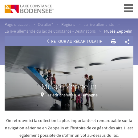
Navigation
Page d'accueil
Où aller?
Régions
La rive allemande
La rive allemande du lac de Constance - Destinations
Musée Zeppelin
RETOUR AU RÉCAPITULATIF
Musée Zeppelin
Friedrichshafen, Allemagne
On retrouve ici la collection la plus importante et remarquable sur la
navigation aérienne en Zeppelin et l'histoire de ce géant des airs. Il est
également possible de s'offrir un vol au-dessus du lac.