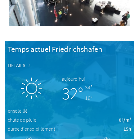
Temps actuel Friedrichshafen
DETAILS
aujourd'hui
32°
34°
18°
ensoleillé
chute de pluie
0 l/m²
durée d'ensoleillement
15h