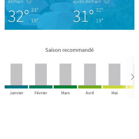
demain
après-demain
32°
31°
33°
32°
19°
19°
Saison recommandé
Janvier
Février
Mars
Avril
Mai
Ju