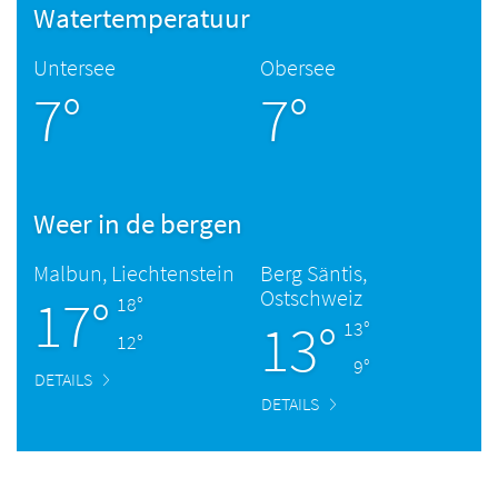
Watertemperatuur
Untersee
Obersee
7°
7°
Weer in de bergen
Malbun, Liechtenstein
Berg Säntis,
Ostschweiz
17°
18°
13°
13°
12°
9°
DETAILS
DETAILS