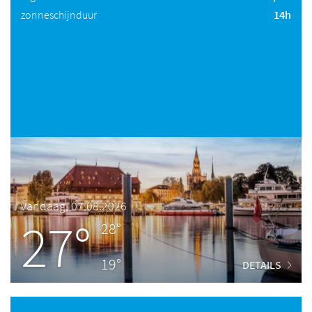
zonneschijnduur
14h
vandaag, 07.08.2026
27°
28°
19°
DETAILS