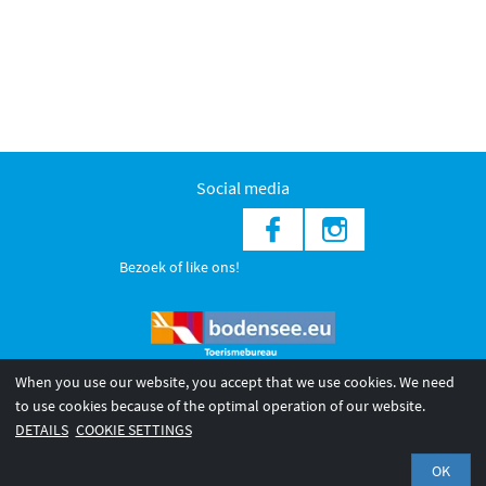
Social media
Bezoek of like ons!
When you use our website, you accept that we use cookies. We need
to use cookies because of the optimal operation of our website.
© 2026 Internationale Bodensee Tourismus GmbH
DETAILS
COOKIE SETTINGS
Impressum
Datenschutzerklärung
OK