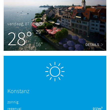
vandaag, 07.08.2026
28°
29°
16°
DETAILS
Konstanz
zonnig
regenval
0 l/m²