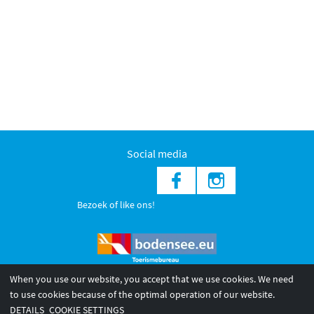
Social media
Bezoek of like ons!
When you use our website, you accept that we use cookies. We need
to use cookies because of the optimal operation of our website.
© 2026 Internationale Bodensee Tourismus GmbH
DETAILS
COOKIE SETTINGS