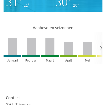
31°
30°
21°
20°
Aanbevolen seizoenen
Januari
Februari
Maart
April
Mei
Ju
Contact
SEA LIFE Konstanz