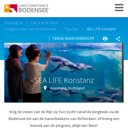
Navigation
Startpagina
Wat is er te doen?
Hoogtepunten aan de Bodensee
Topuitjes
SEA LIFE Konstanz
TERUG NAAR OVERZICHT
SEA LIFE Konstanz
Konstanz, Duitsland
Volg de vissen van de Rijn op hun tocht vanaf de bergbeek via de
Bodensee tot aan de havenbekkens van Rotterdam. Of breng een
bezoek aan de pinguïns, altijd een feest!