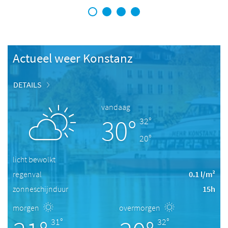
1
2
3
4
Actueel weer Konstanz
DETAILS
vandaag
30°
32°
20°
licht bewolkt
regenval
0.1 l/m²
zonneschijnduur
15h
morgen
overmorgen
31°
32°