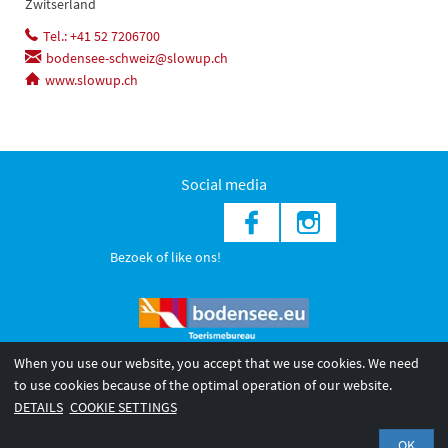
Zwitserland
Tel.: +41 52 7206700
bodensee-schweiz@slowup.ch
www.slowup.ch
Social media
Bezoek of like ons!
When you use our website, you accept that we use cookies. We need
to use cookies because of the optimal operation of our website.
© 2026 Internationale Bodensee Tourismus GmbH
DETAILS
COOKIE SETTINGS
Impressum
Datenschutzerklärung
OK