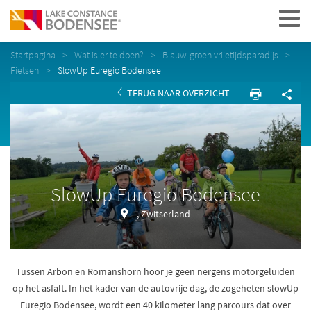
Navigation
Startpagina
Wat is er te doen?
Blauw-groen vrijetijdsparadijs
Fietsen
SlowUp Euregio Bodensee
TERUG NAAR OVERZICHT
SlowUp Euregio Bodensee
, Zwitserland
Tussen Arbon en Romanshorn hoor je geen nergens motorgeluiden
op het asfalt. In het kader van de autovrije dag, de zogeheten slowUp
Euregio Bodensee, wordt een 40 kilometer lang parcours dat over