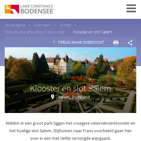
Navigation
Startpagina
Wanneer?
Winter
Toeristische attracties in de winter
Klooster en slot Salem
TERUG NAAR OVERZICHT
Klooster en slot Salem
Salem, Duitsland
Midden in een groot park liggen het vroegere cisterciënzerklooster en
het huidige slot Salem. Stijltuinen naar Frans voorbeeld gaan hier
over in een met liefde verzorgde wijngaard.