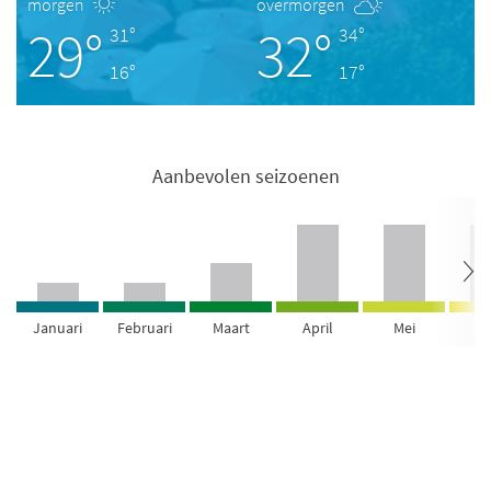
morgen
overmorgen
29°
32°
31°
34°
16°
17°
Aanbevolen seizoenen
Januari
Februari
Maart
April
Mei
Ju