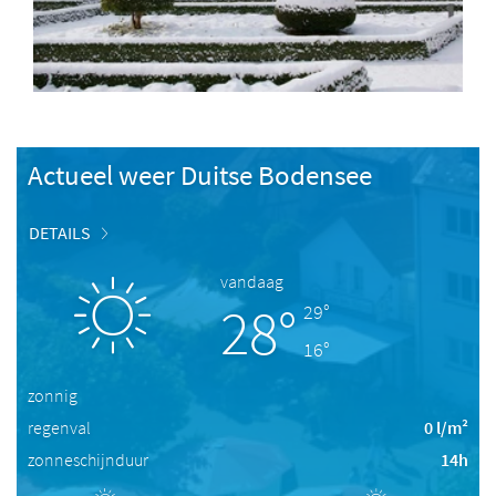
Actueel weer Duitse Bodensee
DETAILS
vandaag
28°
29°
16°
zonnig
regenval
0 l/m²
zonneschijnduur
14h