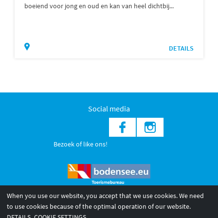
boeiend voor jong en oud en kan van heel dichtbij...
DETAILS
Social media
Bezoek of like ons!
When you use our website, you accept that we use cookies. We need
to use cookies because of the optimal operation of our website.
© 2026 Internationale Bodensee Tourismus GmbH
DETAILS
COOKIE SETTINGS