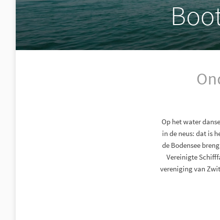
Boot
Ond
Op het water dansen
in de neus: dat is 
de Bodensee breng j
Vereinigte Schiff
vereniging van Zwit