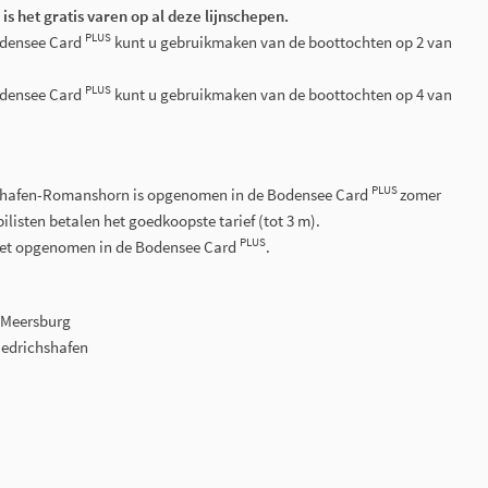
is het gratis varen op al deze lijnschepen.
PLUS
odensee Card
kunt u gebruikmaken van de boottochten op 2 van
PLUS
odensee Card
kunt u gebruikmaken van de boottochten op 4 van
PLUS
hshafen-Romanshorn is opgenomen in de Bodensee Card
zomer
listen betalen het goedkoopste tarief (tot 3 m).
PLUS
niet opgenomen in de Bodensee Card
.
-Meersburg
iedrichshafen