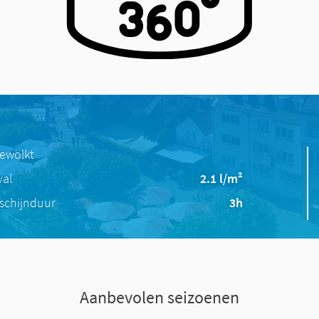
bewolkt
val
2.1 l/m²
schijnduur
3h
Aanbevolen seizoenen