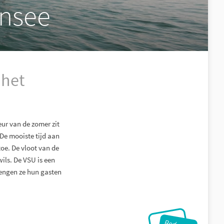
ensee
 het
eur van de zomer zit
 De mooiste tijd aan
toe. De vloot van de
ils. De VSU is een
rengen ze hun gasten