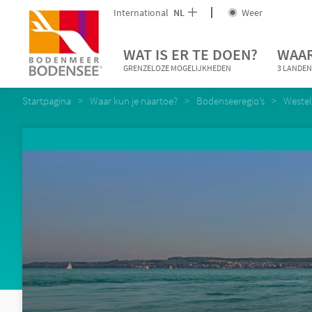
International
NL
Weer
WAT IS ER TE DOEN?
WAAR
GRENZELOZE MOGELIJKHEDEN
3 LANDEN
Startpagina
Waar kun je naartoe?
Bodenseeregio’s
Westel