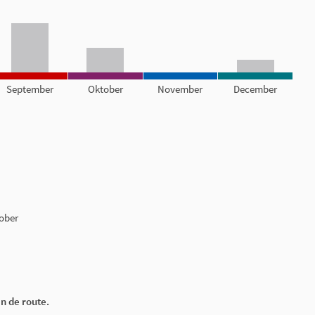
September
Oktober
November
December
tober
an de route.