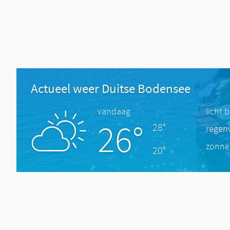
Actueel weer Duitse Bodensee
vandaag
licht 
26°
28°
regen
zonne
20°