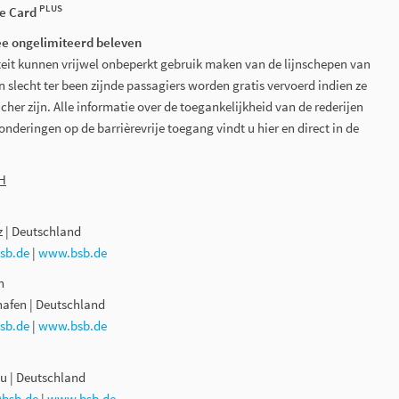
PLUS
ee Card
ee ongelimiteerd beleven
eit kunnen vrijwel onbeperkt gebruik maken van de lijnschepen van
 slecht ter been zijnde passagiers worden gratis vervoerd indien ze
cher zijn. Alle informatie over de toegankelijkheid van de rederijen
nderingen op de barrièrevrije toegang vindt u hier en direct in de
bH
z | Deutschland
sb.de
|
www.bsb.de
n
hafen | Deutschland
sb.de
|
www.bsb.de
u | Deutschland
@bsb.de
|
www.bsb.de