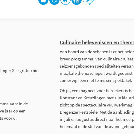
Culinaire belevenissen en the
Aan boord van de schepen is er het hele 
breed programma: van culinaire cruises
seizoensgebonden specialiteiten vera
nger See gratis (niet
muzikale themaschepen wordt gedanst to
zomer zijn een niet te missen spektakel.
Oh ja, een magneet voor bezoekers is het
Konstanz en Kreuzlingen met zijn kleurri
amma aan: in de
zicht op de spectaculaire vuurwerkmagie
we jaar op een
Bregenzer Festspiele. Met de aanbiedin
ts voor u.
in juli en augustus direct naar het me
helemaal in de stijl van de avond geho