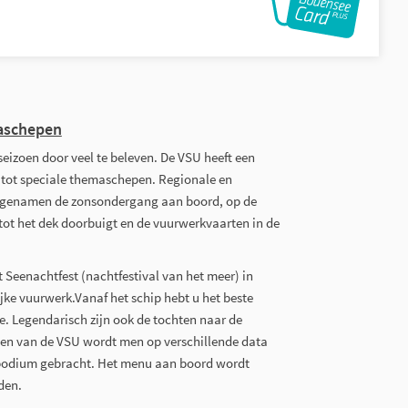
maschepen
seizoen door veel te beleven. De VSU heeft een
 tot speciale themaschepen. Regionale en
angenamen de zonsondergang aan boord, op de
t het dek doorbuigt en de vuurwerkvaarten in de
 Seenachtfest (nachtfestival van het meer) in
jke vuurwerk.Vanaf het schip hebt u het beste
. Legendarisch zijn ook de tochten naar de
gen van de VSU wordt men op verschillende data
erpodium gebracht. Het menu aan boord wordt
uden.