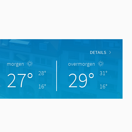
DETAILS
morgen
overmorgen
27°
29°
28°
31°
16°
16°