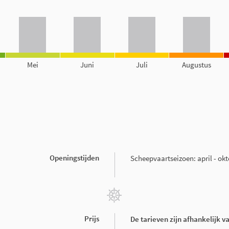
Mei
Juni
Juli
Augustus
Openingstijden
Scheepvaartseizoen: april - ok
Prijs
De tarieven zijn afhankelijk v