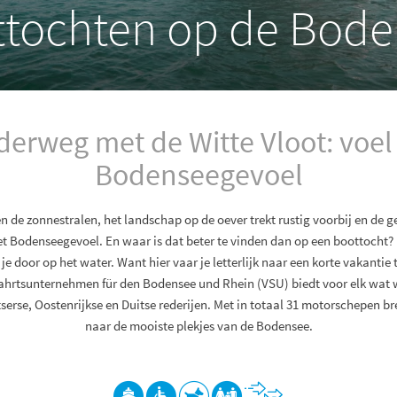
tochten op de Bod
erweg met de Witte Vloot: voel
Bodenseegevoel
 de zonnestralen, het landschap op de oever trekt rustig voorbij en de g
het Bodenseegevoel. En waar is dat beter te vinden dan op een boottocht?
e door op het water. Want hier vaar je letterlijk naar een korte vakantie 
fahrtsunternehmen für den Bodensee und Rhein (VSU) biedt voor elk wat w
serse, Oostenrijkse en Duitse rederijen. Met in totaal 31 motorschepen b
naar de mooiste plekjes van de Bodensee.