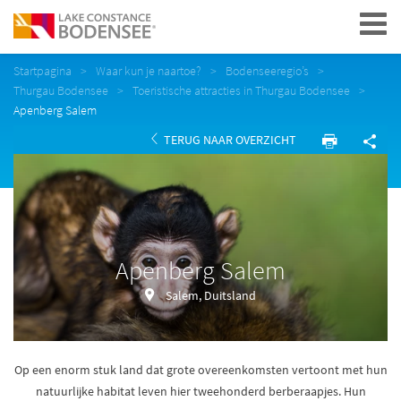
Navigation
Startpagina
Waar kun je naartoe?
Bodenseeregio’s
Thurgau Bodensee
Toeristische attracties in Thurgau Bodensee
Apenberg Salem
TERUG NAAR OVERZICHT
Apenberg Salem
Salem, Duitsland
Op een enorm stuk land dat grote overeenkomsten vertoont met hun
natuurlijke habitat leven hier tweehonderd berberaapjes. Hun