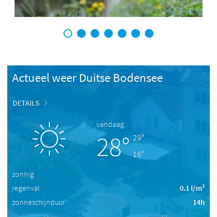
1
2
3
4
5
6
7
Actueel weer Duitse Bodensee
DETAILS
vandaag
28°
29°
16°
zonnig
regenval
0.1 l/m²
zonneschijnduur
14h