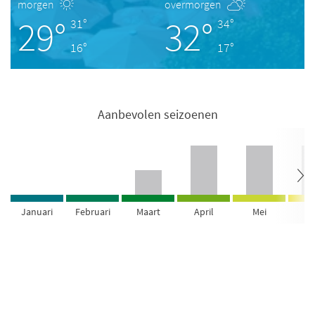
morgen
overmorgen
29°
32°
31°
34°
16°
17°
Aanbevolen seizoenen
Januari
Februari
Maart
April
Mei
Ju