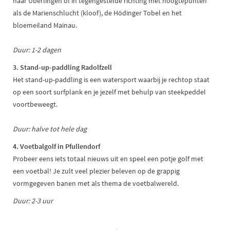
naar Überlingen of in tegengestelde richting met hoogtepunten
als de Marienschlucht (kloof), de Hödinger Tobel en het
bloemeiland Mainau.
Duur: 1-2 dagen
3. Stand-up-paddling Radolfzell
Het stand-up-paddling is een watersport waarbij je rechtop staat
op een soort surfplank en je jezelf met behulp van steekpeddel
voortbeweegt.
Duur: halve tot hele dag
4. Voetbalgolf in Pfullendorf
Probeer eens iets totaal nieuws uit en speel een potje golf met
een voetbal! Je zult veel plezier beleven op de grappig
vormgegeven banen met als thema de voetbalwereld.
Duur: 2-3 uur