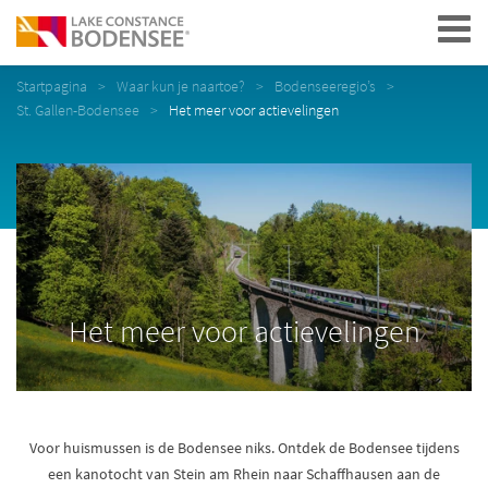
Navigation
Startpagina
Waar kun je naartoe?
Bodenseeregio’s
St. Gallen-Bodensee
Het meer voor actievelingen
Het meer voor actievelingen
Voor huismussen is de Bodensee niks. Ontdek de Bodensee tijdens
een kanotocht van Stein am Rhein naar Schaffhausen aan de