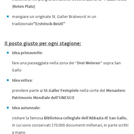
(
Roten Platz)
mangiare un originale St. Galler Bratwurst in un
tradizionale
"Erststock-Beizli"
Il posto giusto per ogni stagione:
Idea primaverile:
fare una passeggiata nella zona dei
“Drei Weieren”
sopra San
Gallo
Idea estiva:
prendere parte ai
St.Galler Festspiele
nella corte del
Monastero
Patrimonio Mondiale dell'UNESCO
Idea autunnale:
visitare la famosa
Biblioteca collegiale dell’Abbazia di San Gallo
,
in cui sono conservati 170.000 documenti millenari, in parte scritti
a mano