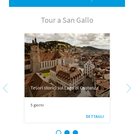
Tour a San Gallo
Tesori storici sul Lago di Costanza
5 giorni
DETTAGLI
1
2
3