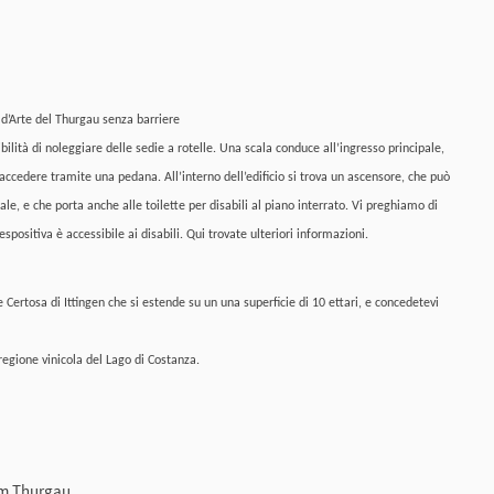
 d’Arte del Thurgau senza barriere
bilità di noleggiare delle sedie a rotelle. Una scala conduce all’ingresso principale,
accedere tramite una pedana. All’interno dell’edificio si trova un ascensore, che può
ale, e che porta anche alle toilette per disabili al piano interrato. Vi preghiamo di
spositiva è accessibile ai disabili. Qui trovate ulteriori informazioni.
e Certosa di Ittingen che si estende su un una superficie di 10 ettari, e concedetevi
 regione vinicola del Lago di Costanza.
um Thurgau