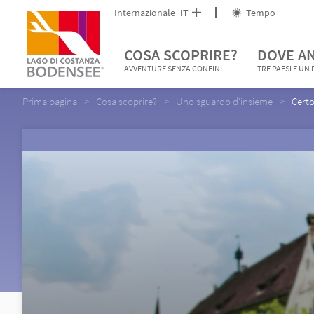
Internazionale
IT
Tempo
COSA SCOPRIRE?
DOVE A
AVVENTURE SENZA CONFINI
TRE PAESI E UN
Prima pagina
Cosa scoprire?
Uno sguardo d'insieme
Certo