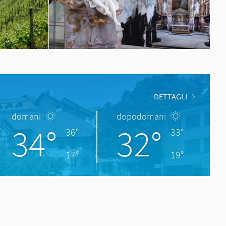
DETTAGLI
domani
dopodomani
34°
32°
36°
33°
17°
19°