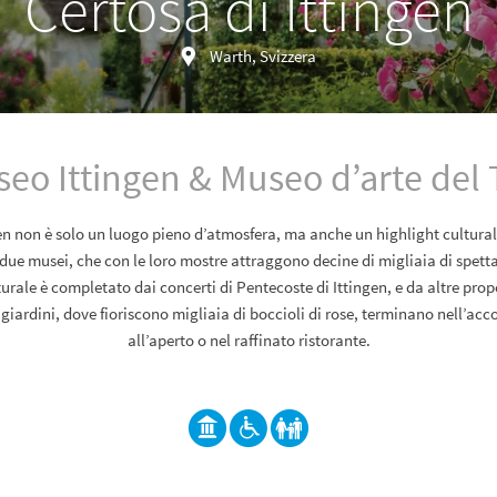
Certosa di Ittingen
Warth, Svizzera
eo Ittingen & Museo d’arte del
gen non è solo un luogo pieno d’atmosfera, ma anche un highlight culturale
ue musei, che con le loro mostre attraggono decine di migliaia di spetta
ale è completato dai concerti di Pentecoste di Ittingen, e da altre prop
giardini, dove fioriscono migliaia di boccioli di rose, terminano nell’ac
all’aperto o nel raffinato ristorante.