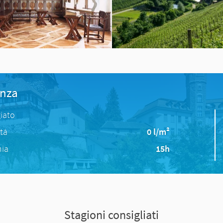
anza
iato
ità
0 l/m²
nia
15h
Stagioni consigliati