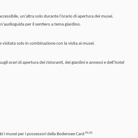
ccessibile, un’altra solo durante l’orario di apertura dei musei.
un’audioguida per il sentiero a tema giardino.
visitata solo in combinazione con la visita ai musei.
gli orari di apertura dei ristoranti, dei giardini e annessi e dell’hotel
PLUS
i i musei per i possessori della Bodensee Card