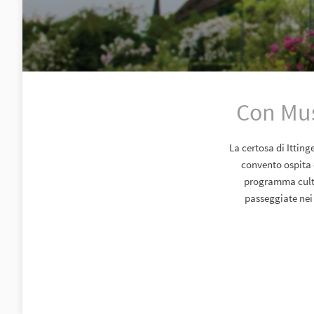
Con Mus
La certosa di Ittin
convento ospita d
programma cultur
passeggiate nei 