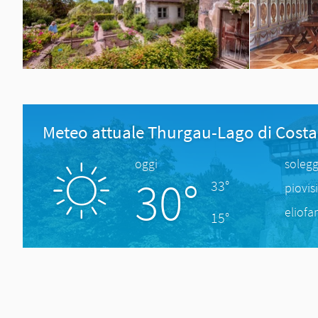
Meteo attuale Thurgau-Lago di Cost
oggi
solegg
30°
33°
piovis
eliofa
15°