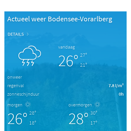
Actueel weer Bodensee-Vorarlberg
DETAILS
vandaag
26°
27°
21°
onweer
regenval
7.8 l/m²
zonneschijnduur
0h
morgen
overmorgen
26°
28°
28°
30°
18°
17°