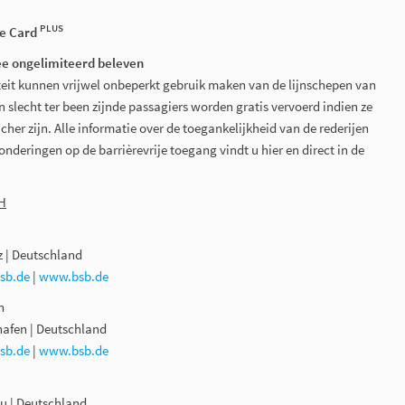
PLUS
ee Card
ee ongelimiteerd beleven
eit kunnen vrijwel onbeperkt gebruik maken van de lijnschepen van
 slecht ter been zijnde passagiers worden gratis vervoerd indien ze
cher zijn. Alle informatie over de toegankelijkheid van de rederijen
nderingen op de barrièrevrije toegang vindt u hier en direct in de
bH
z | Deutschland
sb.de
|
www.bsb.de
n
hafen | Deutschland
sb.de
|
www.bsb.de
u | Deutschland