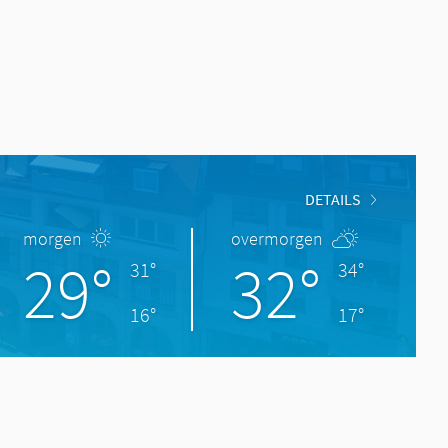
DETAILS
morgen
overmorgen
29°
32°
31°
34°
16°
17°