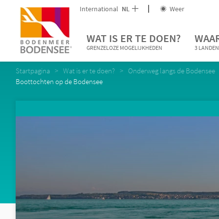
International
NL
Weer
WAT IS ER TE DOEN?
WAAR
GRENZELOZE MOGELIJKHEDEN
3 LANDEN
Startpagina
Wat is er te doen?
Onderweg langs de Bodensee
Boottochten op de Bodensee