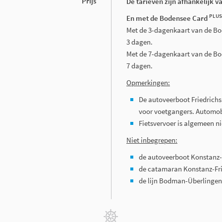
Prijs
De tarieven zijn afhankelijk v
PLUS
En met de Bodensee Card
Met de 3-dagenkaart van de B
3 dagen.
Met de 7-dagenkaart van de B
7 dagen.
Opmerkingen:
De autoveerboot Friedric
voor voetgangers. Automobi
Fietsvervoer is algemeen 
Niet inbegrepen:
de autoveerboot Konstanz
de catamaran Konstanz-Fr
de lijn Bodman-Überlingen