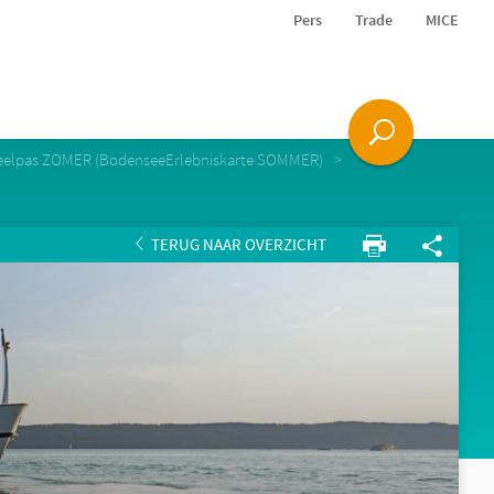
Pers
Trade
MICE
deelpas ZOMER (BodenseeErlebniskarte SOMMER)
TERUG NAAR OVERZICHT