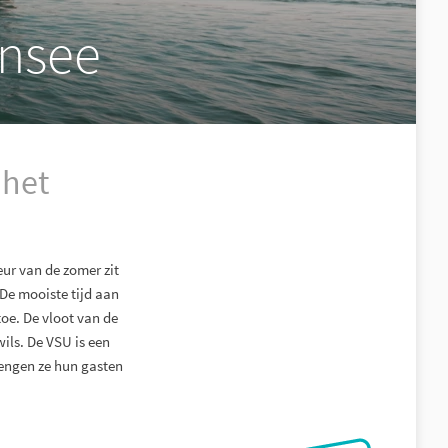
ensee
 het
eur van de zomer zit
 De mooiste tijd aan
toe. De vloot van de
ils. De VSU is een
rengen ze hun gasten