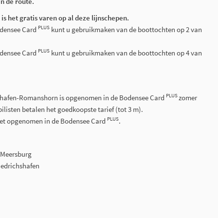
an de route.
is het gratis varen op al deze lijnschepen.
PLUS
odensee Card
kunt u gebruikmaken van de boottochten op 2 van
PLUS
odensee Card
kunt u gebruikmaken van de boottochten op 4 van
PLUS
hshafen-Romanshorn is opgenomen in de Bodensee Card
zomer
listen betalen het goedkoopste tarief (tot 3 m).
PLUS
niet opgenomen in de Bodensee Card
.
-Meersburg
iedrichshafen