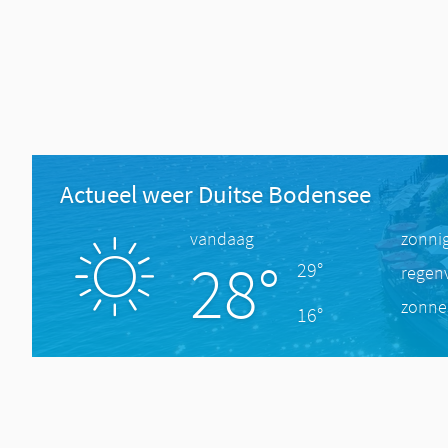
Actueel weer Duitse Bodensee
vandaag
zonni
28°
29°
regen
zonne
16°