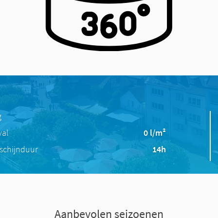
g
val
0 l/m²
schijnduur
14h
Aanbevolen seizoenen