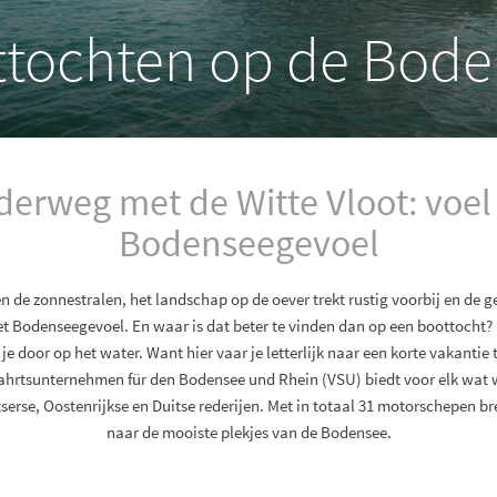
tochten op de Bod
erweg met de Witte Vloot: voel
Bodenseegevoel
 de zonnestralen, het landschap op de oever trekt rustig voorbij en de g
het Bodenseegevoel. En waar is dat beter te vinden dan op een boottocht?
e door op het water. Want hier vaar je letterlijk naar een korte vakantie 
fahrtsunternehmen für den Bodensee und Rhein (VSU) biedt voor elk wat w
serse, Oostenrijkse en Duitse rederijen. Met in totaal 31 motorschepen b
naar de mooiste plekjes van de Bodensee.