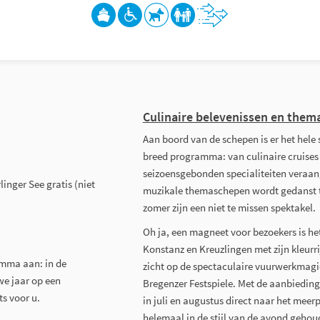
Culinaire belevenissen en the
Aan boord van de schepen is er het hele 
breed programma: van culinaire cruises
seizoensgebonden specialiteiten vera
nger See gratis (niet
muzikale themaschepen wordt gedanst to
zomer zijn een niet te missen spektakel.
Oh ja, een magneet voor bezoekers is het
Konstanz en Kreuzlingen met zijn kleurri
amma aan: in de
zicht op de spectaculaire vuurwerkmagie
we jaar op een
Bregenzer Festspiele. Met de aanbiedin
ts voor u.
in juli en augustus direct naar het me
helemaal in de stijl van de avond geho