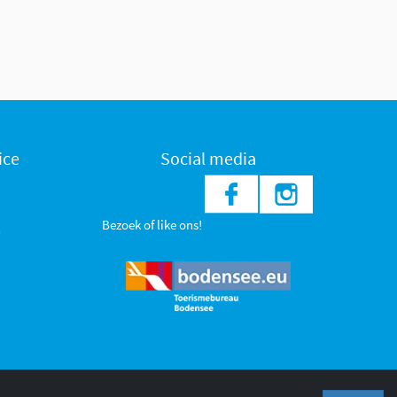
ice
Social media
Bezoek of like ons!
n