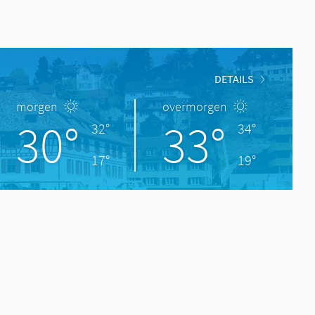
DETAILS
morgen
overmorgen
30°
33°
32°
34°
17°
19°