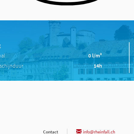
g
val
0 l/m²
schijnduur
14h
Contact
info@rheinfall.ch