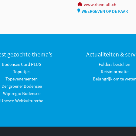
www.rheinfall.ch
WEERGEVEN OP DE KAART
st gezochte thema’s
Actualiteiten & serv
Bodensee Card PLUS
Folders bestellen
Topuitjes
Reisinformatie
Topevenementen
Belangrijk om te wete
De 'groene' Bodensee
Wijnregio Bodensee
Unesco Weltkulturerbe