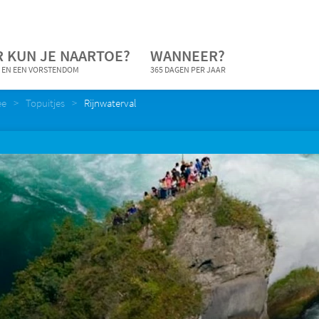
 KUN JE NAARTOE?
WANNEER?
 EN EEN VORSTENDOM
365 DAGEN PER JAAR
ee
Topuitjes
Rijnwaterval