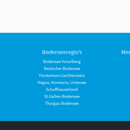
Bodenseeregio’s
Mee
Bodensee Vorarlberg
Deutscher Bodensee
Fürstentum Liechtenstein
Hegau, Konstanz, Untersee
Schaffhauserland
St.Gallen-Bodensee
Thurgau Bodensee