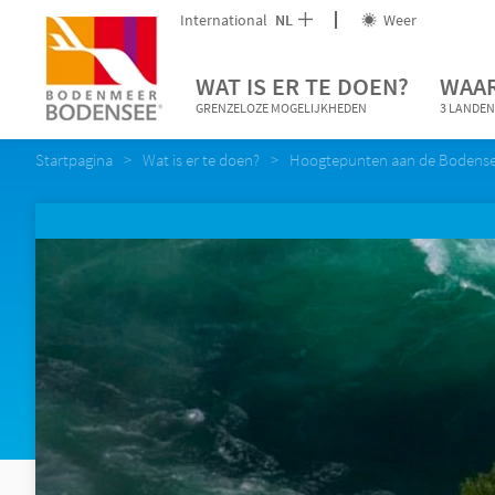
International
NL
Weer
WAT IS ER TE DOEN?
WAAR
GRENZELOZE MOGELIJKHEDEN
3 LANDEN
Startpagina
Wat is er te doen?
Hoogtepunten aan de Bodens