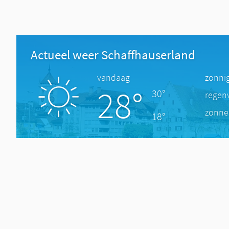
Actueel weer Schaffhauserland
vandaag
zonni
28°
30°
regen
zonne
18°