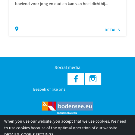
boeiend voor jong en oud en kan van heel dichtbij...
DETAILS
Social media
Bezoek of like ons!
When you use our website, you accept that we use cookies. We need
to use cookies because of the optimal operation of our website.
© 2026 Internationale Bodensee Tourismus GmbH
DETAILS
COOKIE SETTINGS