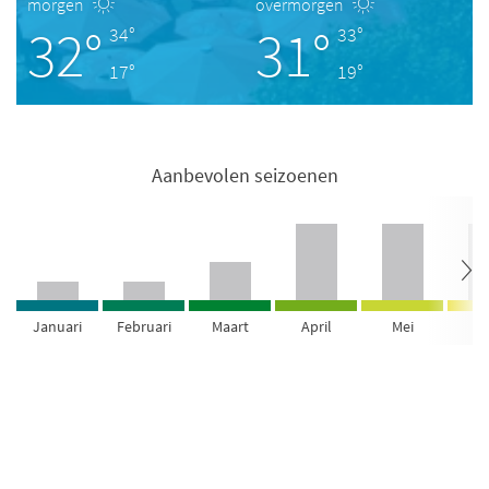
morgen
overmorgen
32°
31°
34°
33°
17°
19°
Aanbevolen seizoenen
Januari
Februari
Maart
April
Mei
Ju