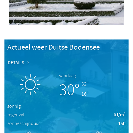
Actueel weer Duitse Bodensee
DETAILS
vandaag
30°
32°
16°
zonnig
regenval
0 l/m²
zonneschijnduur
15h