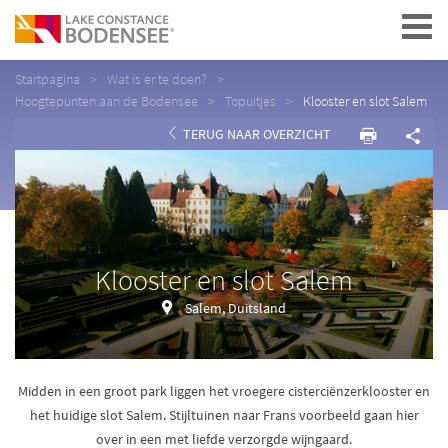
Navigation
Startpagina
Wat is er te doen?
Hoogtepunten aan de Bodensee
Topuitjes
Klooster en slot Salem
TERUG NAAR OVERZICHT
Klooster en slot Salem
Salem, Duitsland
Midden in een groot park liggen het vroegere cisterciënzerklooster en
het huidige slot Salem. Stijltuinen naar Frans voorbeeld gaan hier
over in een met liefde verzorgde wijngaard.