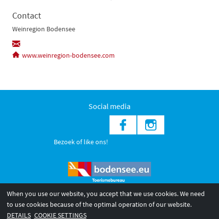
Contact
Weinregion Bodensee
www.weinregion-bodensee.com
Social media
Bezoek of like ons!
When you use our website, you accept that we use cookies. We need
to use cookies because of the optimal operation of our website.
© 2026 Internationale Bodensee Tourismus GmbH
DETAILS
COOKIE SETTINGS