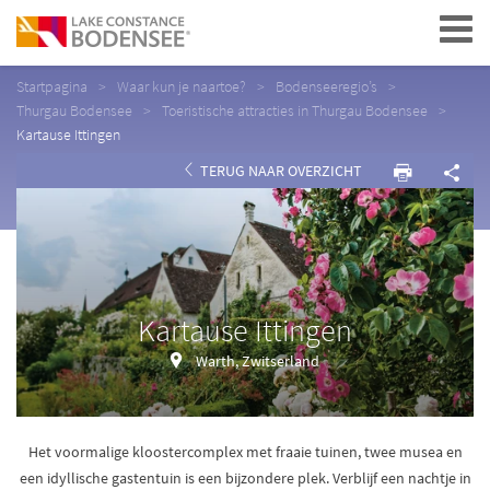
Navigation
Startpagina
Waar kun je naartoe?
Bodenseeregio’s
Thurgau Bodensee
Toeristische attracties in Thurgau Bodensee
Kartause Ittingen
TERUG NAAR OVERZICHT
Kartause Ittingen
Warth, Zwitserland
Het voormalige kloostercomplex met fraaie tuinen, twee musea en
een idyllische gastentuin is een bijzondere plek. Verblijf een nachtje in