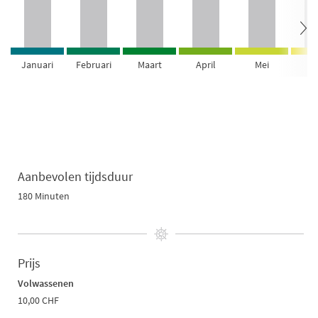
Januari
Februari
Maart
April
Mei
Ju
Aanbevolen tijdsduur
180 Minuten
Prijs
Volwassenen
10,00 CHF