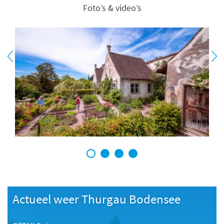
Foto’s & video’s
1
2
3
4
Actueel weer Thurgau Bodensee