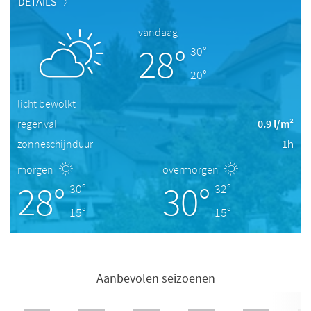
DETAILS
vandaag
28°
30°
20°
licht bewolkt
regenval
0.9 l/m²
zonneschijnduur
1h
morgen
overmorgen
28°
30°
30°
32°
15°
15°
Aanbevolen seizoenen