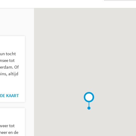
trefwoord
hun tocht
nsee tot
erdam. Of
ns, altijd
DE KAART
weer tot
 meer en de