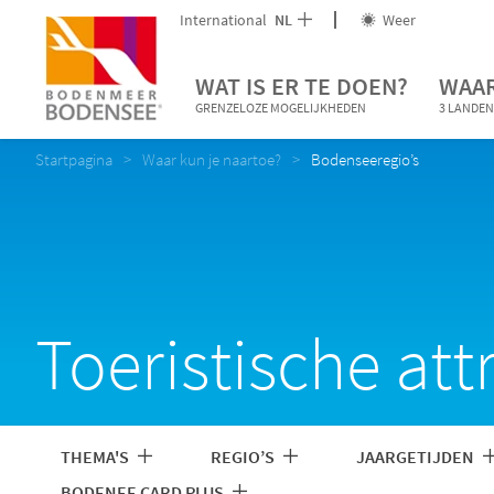
International
NL
Weer
WAT IS ER TE DOEN?
WAAR
GRENZELOZE MOGELIJKHEDEN
3 LANDEN
Startpagina
Waar kun je naartoe?
Bodenseeregio’s
Toeristische at
THEMA'S
REGIO’S
JAARGETIJDEN
BODENEE CARD PLUS