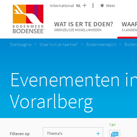
International
NL
Weer
WAT IS ER TE DOEN?
WAAR
GRENZELOZE MOGELIJKHEDEN
3 LANDEN
Startpagina
Waar kun je naartoe?
Bodenseeregio’s
Bodens
Evenementen i
Vorarlberg
Van
Filteren op