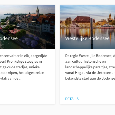
Bodensee
Westelijke Bodensee
nsee valt er in elk jaargetijde
De regio Westelijke Bodensee, di
even! Kronkelige steegjes in
aan cultuurhistorische en
tige oude stadjes, unieke
landschappelijke pareltjes, stre
op de Alpen, het uitgestrekte
vanaf Hegau via de Untersee ui
vlak van de …
bekendste stad aan de Bodens
DETAILS