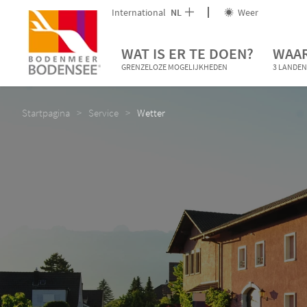
International
NL
Weer
WAT IS ER TE DOEN?
WAAR
GRENZELOZE MOGELIJKHEDEN
3 LANDEN
Startpagina
Service
Wetter