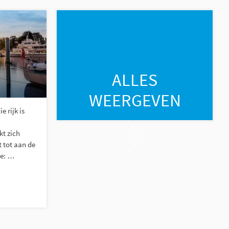
ALLES
WEERGEVEN
e rijk is
kt zich
t tot aan de
ee: …