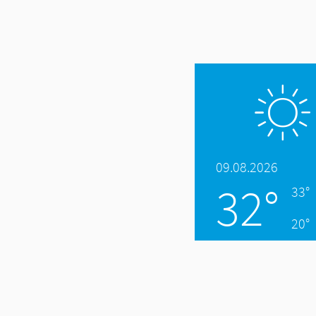
09.08.2026
32°
33°
20°