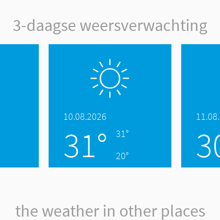
3-daagse weersverwachting
10.08.2026
11.08
31°
3
31°
20°
the weather in other places