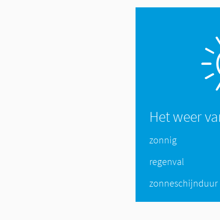
Het weer v
zonnig
regenval
zonneschijnduur