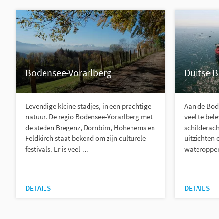
Bodensee-Vorarlberg
Duitse 
Levendige kleine stadjes, in een prachtige
Aan de Bode
natuur. De regio Bodensee-Vorarlberg met
veel te bel
de steden Bregenz, Dornbirn, Hohenems en
schilderach
Feldkirch staat bekend om zijn culturele
uitzichten 
festivals. Er is veel …
wateropper
DETAILS
DETAILS