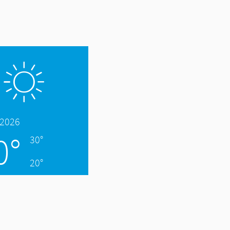
.2026
0°
30°
20°