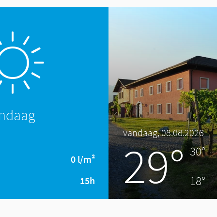
andaag
vandaag, 08.08.2026
29°
30°
0 l/m²
18°
15h