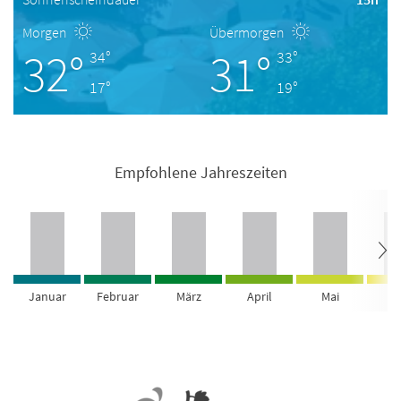
Morgen
Übermorgen
32°
31°
34°
33°
17°
19°
Empfohlene Jahreszeiten
Januar
Februar
März
April
Mai
Ju