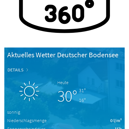
Aktuelles Wetter Deutscher Bodensee
DETAILS
Heute
30°
31°
16°
sonnig
Niederschlagsmenge
0 l/m²
Sonnenscheindauer
15h