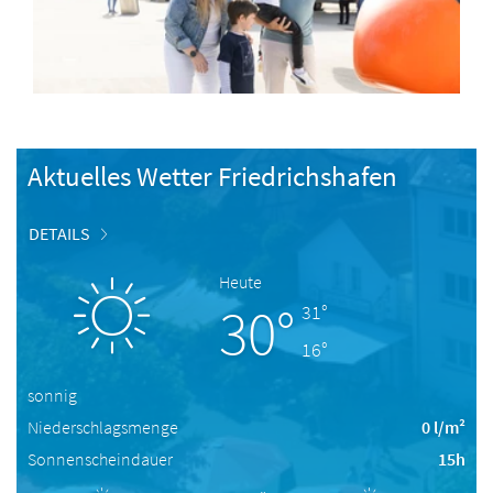
Aktuelles Wetter Friedrichshafen
DETAILS
Heute
30°
31°
16°
sonnig
Niederschlagsmenge
0 l/m²
Sonnenscheindauer
15h