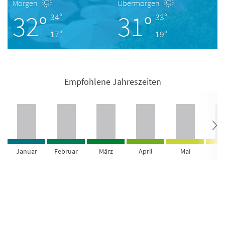
Morgen
Übermorgen
32°
31°
34°
33°
17°
19°
Empfohlene Jahreszeiten
Januar
Februar
März
April
Mai
Ju