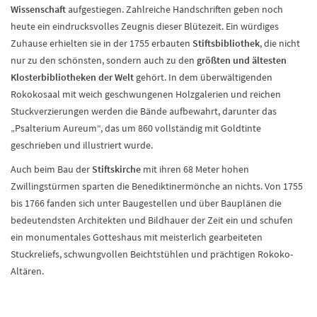
Wissenschaft
aufgestiegen. Zahlreiche Handschriften geben noch
heute ein eindrucksvolles Zeugnis dieser Blütezeit. Ein würdiges
Zuhause erhielten sie in der 1755 erbauten
Stiftsbibliothek
, die nicht
nur zu den schönsten, sondern auch zu den
größten und ältesten
Klosterbibliotheken der Welt
gehört. In dem überwältigenden
Rokokosaal mit weich geschwungenen Holzgalerien und reichen
Stuckverzierungen werden die Bände aufbewahrt, darunter das
„Psalterium Aureum“, das um 860 vollständig mit Goldtinte
geschrieben und illustriert wurde.
Auch beim Bau der
Stiftskirche
mit ihren 68 Meter hohen
Zwillingstürmen sparten die Benediktinermönche an nichts. Von 1755
bis 1766 fanden sich unter Baugestellen und über Bauplänen die
bedeutendsten Architekten und Bildhauer der Zeit ein und schufen
ein monumentales Gotteshaus mit meisterlich gearbeiteten
Stuckreliefs, schwungvollen Beichtstühlen und prächtigen Rokoko-
Altären.