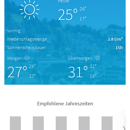
Heute
25°
26°
17°
sonnig
Niederschlagsmenge
2.8 l/m²
Sonnenscheindauer
15h
Morgen
Übermorgen
27°
31°
29°
32°
17°
19°
Empfohlene Jahreszeiten