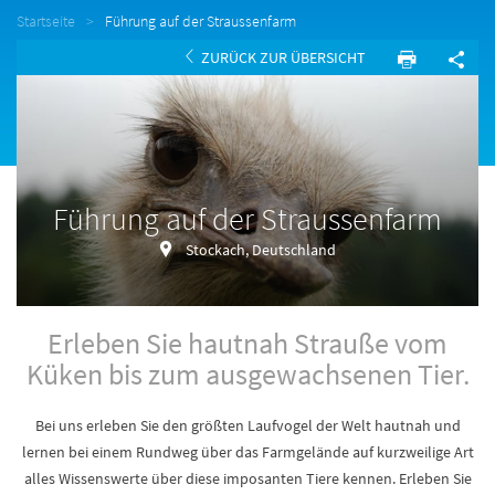
Startseite
Führung auf der Straussenfarm
ZURÜCK ZUR ÜBERSICHT
Führung auf der Straussenfarm
Stockach, Deutschland
Erleben Sie hautnah Strauße vom
Küken bis zum ausgewachsenen Tier.
Bei uns erleben Sie den größten Laufvogel der Welt hautnah und
lernen bei einem Rundweg über das Farmgelände auf kurzweilige Art
alles Wissenswerte über diese imposanten Tiere kennen. Erleben Sie