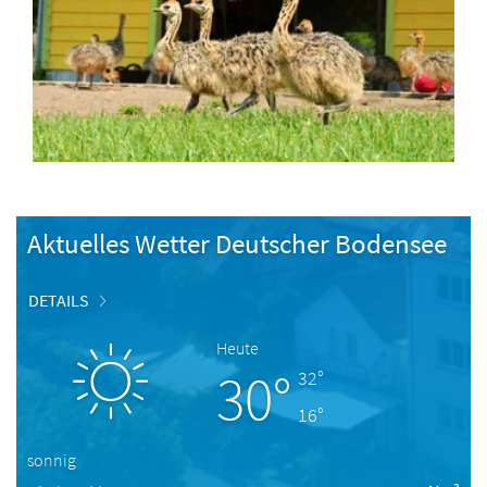
Aktuelles Wetter Deutscher Bodensee
DETAILS
Heute
30°
32°
16°
sonnig