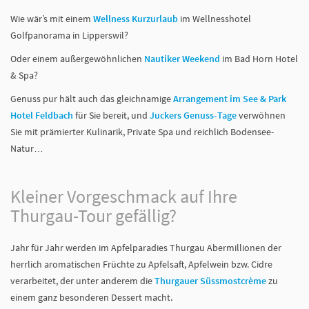
Wie wär’s mit einem
Wellness Kurzurlaub
im Wellnesshotel
Golfpanorama in Lipperswil?
Oder einem außergewöhnlichen
Nautiker Weekend
im Bad Horn Hotel
& Spa?
Genuss pur hält auch das gleichnamige
Arrangement im See & Park
Hotel Feldbach
für Sie bereit, und
Juckers Genuss-Tage
verwöhnen
Sie mit prämierter Kulinarik, Private Spa und reichlich Bodensee-
Natur…
Kleiner Vorgeschmack auf Ihre
Thurgau-Tour gefällig?
Jahr für Jahr werden im Apfelparadies Thurgau Abermillionen der
herrlich aromatischen Früchte zu Apfelsaft, Apfelwein bzw. Cidre
verarbeitet, der unter anderem die
Thurgauer Süssmostcrème
zu
einem ganz besonderen Dessert macht.