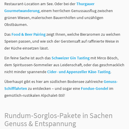
Restaurant-Location am See. Oder bei der
Thurgauer
Gourmetwanderung
, einem herrlichen Genussausflug zwischen
grünen Wiesen, malerischen Bauernhöfen und unzähligen
Obstbäumen.
Das
Food & Beer Pairing
zeigt Ihnen, welche Bieraromen zu welchen
Speisen passen, und wie sich der Gerstensaft auf raffinierte Weise in
der Küche einsetzen lässt.
Ein feine Sache ist auch das
Schweizer Gin Tasting
mit Mirco Bösch,
dem Spirituosen-Sommelier aus Leidenschaft, oder das geschmacklich
nicht minder spannende
Cider- und Appenzeller Käse-Tasting
.
Überhaupt gibt es hier am südlichen Bodensee zahlreiche
Genuss-
Schifffahrten
zu entdecken – und sogar eine
Fondue-Gondel
im
gemütlich-rustikalen Alpchalet-Stil!
Rundum-Sorglos-Pakete in Sachen
Genuss & Entspannung