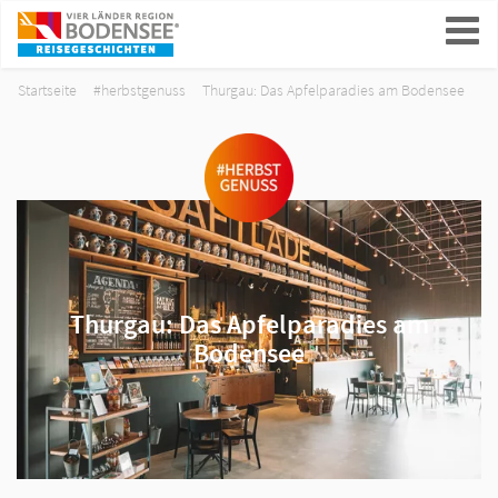
ein-/ausblenden
Startseite
#herbstgenuss
Thurgau: Das Apfelparadies am Bodensee
Thurgau: Das Apfelparadies am
Bodensee